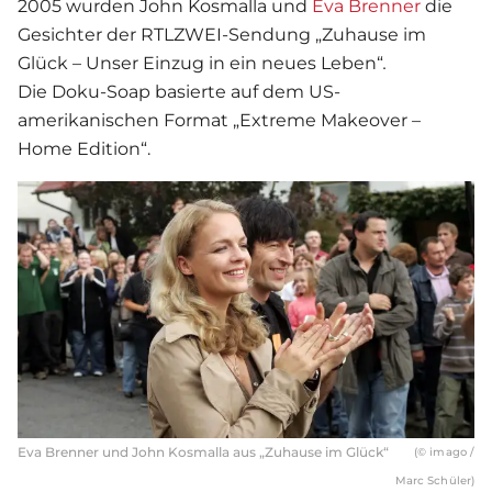
2005 wurden John Kosmalla und
Eva Brenner
die
Gesichter der RTLZWEI-Sendung „Zuhause im
Glück – Unser Einzug in ein neues Leben“
.
Die Doku-Soap basierte auf dem US-
amerikanischen Format „Extreme Makeover –
Home Edition“.
Eva Brenner und John Kosmalla aus „Zuhause im Glück“
(© imago /
Marc Schüler)