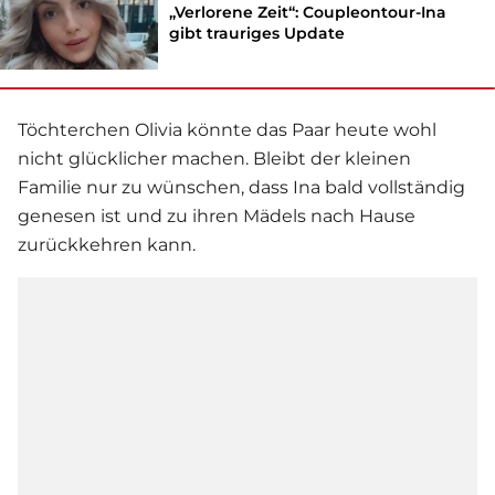
„Verlorene Zeit“: Coupleontour-Ina
gibt trauriges Update
Töchterchen Olivia könnte das Paar heute wohl
nicht glücklicher machen. Bleibt der kleinen
Familie nur zu wünschen, dass Ina bald vollständig
genesen ist und zu ihren Mädels nach Hause
zurückkehren kann.