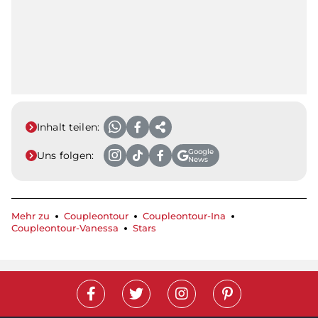
Inhalt teilen:
Google
Uns folgen:
News
Mehr zu
Coupleontour
Coupleontour-Ina
Coupleontour-Vanessa
Stars