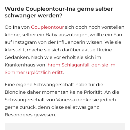
Würde Coupleontour-Ina gerne selber
schwanger werden?
Ob Ina von
Coupleontour
sich doch noch vorstellen
könne, selber ein Baby auszutragen, wollte ein Fan
auf Instagram von der Influencerin wissen. Wie sie
klarstellt, mache sie sich darüber aktuell keine
Gedanken. Nach wie vor erholt sie sich im
Krankenhaus von
ihrem Schlaganfall, den sie im
Sommer urplötzlich erlitt
.
Eine eigene Schwangerschaft habe für die
Blondine daher momentan keine Priorität. An die
Schwangerschaft von Vanessa denke sie jedoch
gerne zurück, denn diese sei etwas ganz
Besonderes gewesen.