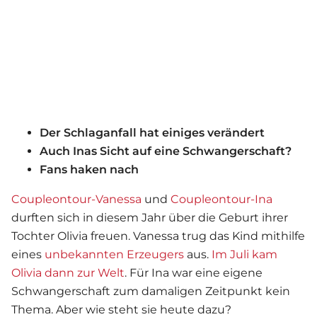
Der Schlaganfall hat einiges verändert
Auch Inas Sicht auf eine Schwangerschaft?
Fans haken nach
Coupleontour-Vanessa
und
Coupleontour-Ina
durften sich in diesem Jahr über die Geburt ihrer
Tochter Olivia freuen. Vanessa trug das Kind mithilfe
eines
unbekannten Erzeugers
aus.
Im Juli kam
Olivia dann zur Welt
. Für Ina war eine eigene
Schwangerschaft zum damaligen Zeitpunkt kein
Thema. Aber wie steht sie heute dazu?