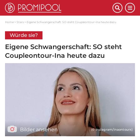
Home
Stars
Eigene Schwangerschaft: SO steht Coupleontour-Ina heute dazu
Würde sie?
Eigene Schwangerschaft: SO steht
Coupleontour-Ina heute dazu
Bilder ansehen
(© Instagram/inaontourx)