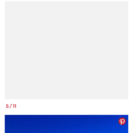
5
/
11