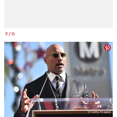
7
/
11
(© Getty Images)