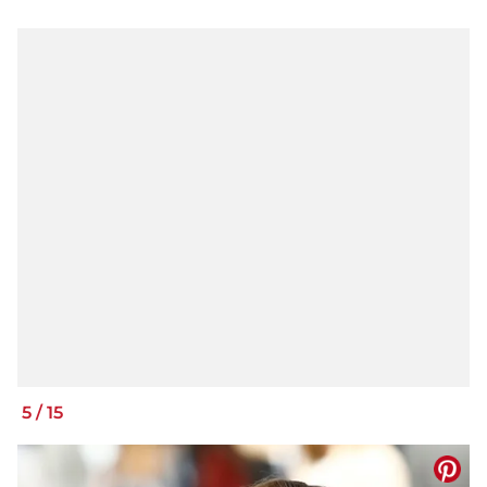
5
/
15