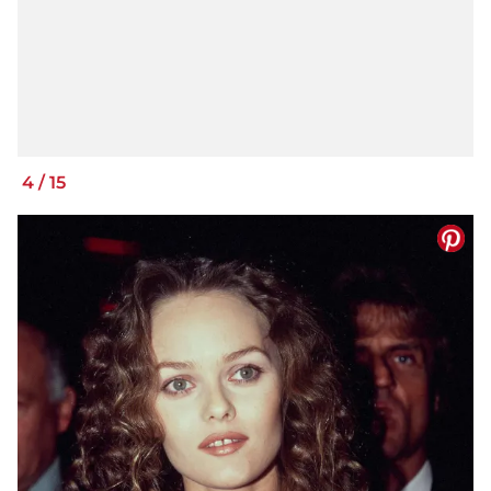
4
/
15