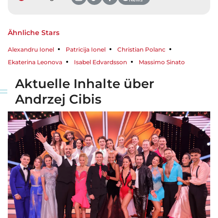
Ähnliche Stars
Alexandru Ionel
Patricija Ionel
Christian Polanc
Ekaterina Leonova
Isabel Edvardsson
Massimo Sinato
Aktuelle Inhalte über
Andrzej Cibis