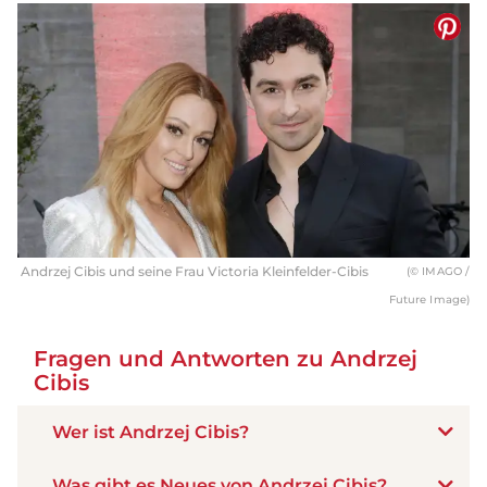
Andrzej Cibis und seine Frau Victoria Kleinfelder-Cibis
(© IMAGO /
Future Image)
Fragen und Antworten zu Andrzej
Cibis
Wer ist Andrzej Cibis?
Was gibt es Neues von Andrzej Cibis?