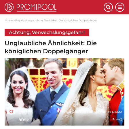
Home
Royals
Unglaubliche Ähnlichkeit: Die königlichen Doppelgänger
Achtung, Verwechslungsgefahr!
Unglaubliche Ähnlichkeit: Die
königlichen Doppelgänger
Bilder
(© Getty Images / Imago Images (ZUMA
ansehen
Press))