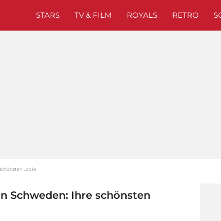
STARS
TV & FILM
ROYALS
RETRO
S
 schönsten Looks
on Schweden: Ihre schönsten