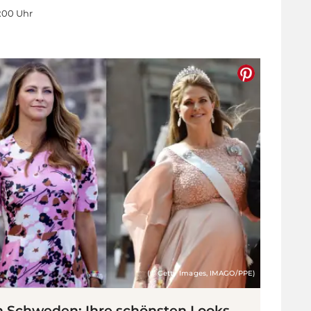
4:00 Uhr
(© Getty Images, IMAGO/PPE)
n Schweden: Ihre schönsten Looks