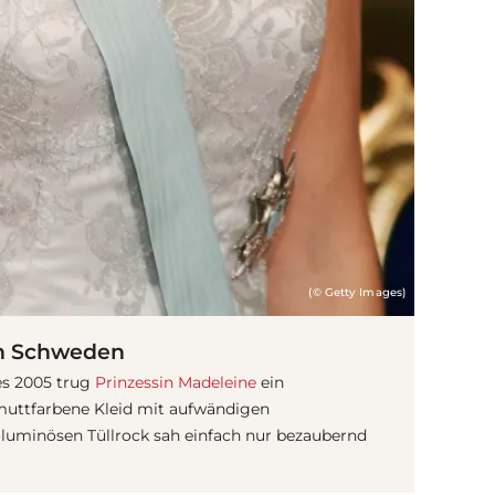
(© Getty Images)
on Schweden
es 2005 trug
Prinzessin Madeleine
ein
lmuttfarbene Kleid mit aufwändigen
luminösen Tüllrock sah einfach nur bezaubernd