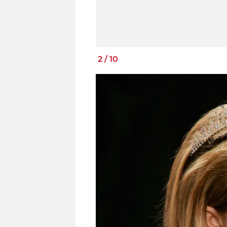
2
/
10