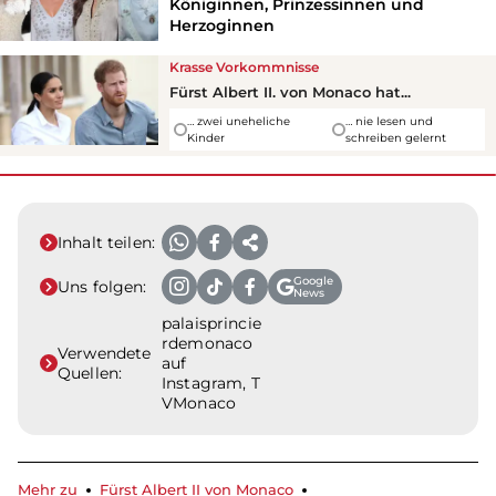
Königinnen, Prinzessinnen und
Herzoginnen
Krasse Vorkommnisse
Fürst Albert II. von Monaco hat...
… zwei uneheliche
… nie lesen und
Kinder
schreiben gelernt
Inhalt teilen:
Google
Uns folgen:
News
palaisprincie
rdemonaco
Verwendete
auf
Quellen:
Instagram, T
VMonaco
Mehr zu
Fürst Albert II von Monaco