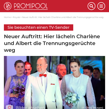
Home
Royals
Neuer Auftritt: Hier lächeln Charlène und Albert die Trennungsgerüchte weg
Sie besuchten einen TV-Sender
Neuer Auftritt: Hier lächeln Charlène
und Albert die Trennungsgerüchte
weg
Bilder ansehen
(© Getty Images)