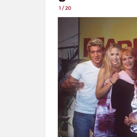
1
/
20