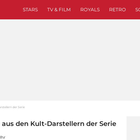
STARS
TV & FILM
ROYALS
RETRO
S
stellern der Serie
aus den Kult-Darstellern der Serie
Uhr