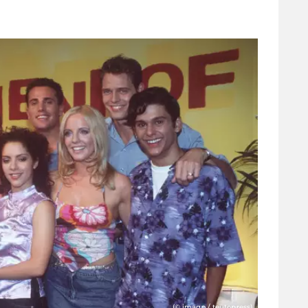
(© imago / teutopress)