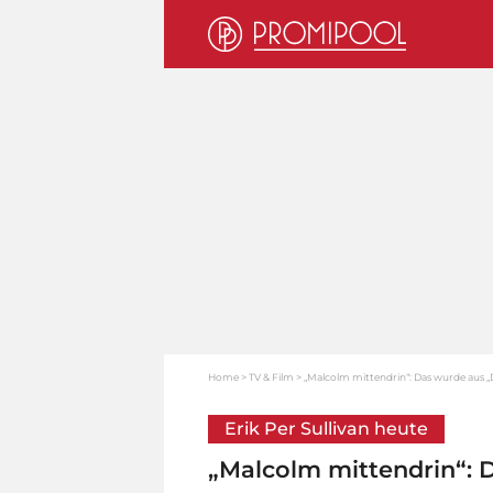
Home
TV & Film
„Malcolm mittendrin“: Das wurde aus 
Erik Per Sullivan heute
„Malcolm mittendrin“: