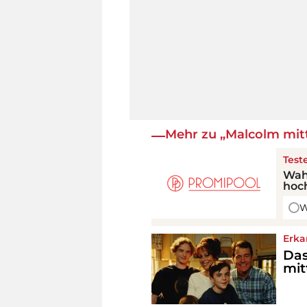
Mehr zu „Malcolm mitt
Test
Wahr
hoc
W
Erka
Das
mit