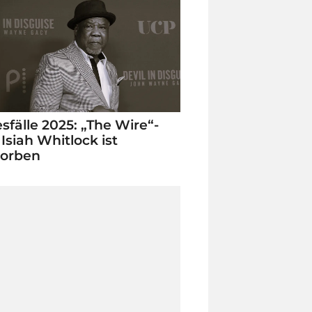
sfälle 2025: „The Wire“-
 Isiah Whitlock ist
torben