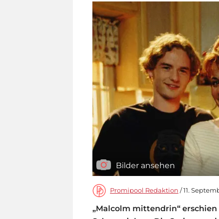
Bilder ansehen
Promipool Redaktion
/ 11. Septemb
„Malcolm mittendrin“ erschie