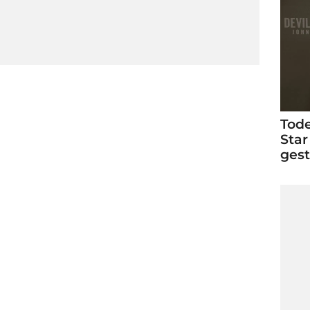
Tode
Star
ges