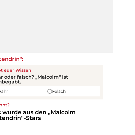
endrin“:
et euer Wissen
 oder falsch? „Malcolm“ ist
hbegabt.
ahr
Falsch
nnt?
 wurde aus den „Malcolm
tendrin“-Stars