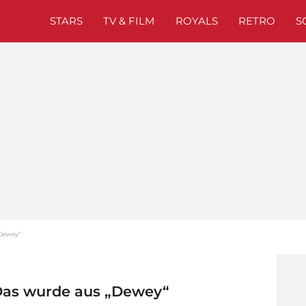
STARS
TV & FILM
ROYALS
RETRO
S
„Dewey“
 Das wurde aus „Dewey“