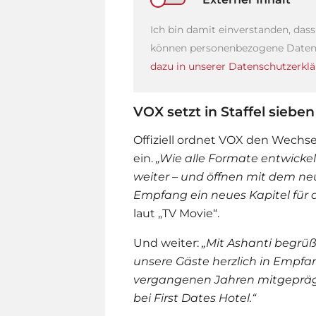
Ich bin damit einverstanden, das
können personenbezogene Daten 
dazu in unserer Datenschutzerklä
VOX setzt in Staffel sieb
Offiziell ordnet VOX den Wechsel
ein.
„
Wie alle Formate entwicke
weiter – und öffnen mit dem ne
Empfang ein neues Kapitel für d
laut „TV Movie“.
Und weiter:
„Mit Ashanti begrüß
unsere Gäste herzlich in Empfa
vergangenen Jahren mitgeprägt 
bei
First Dates Hotel
.“