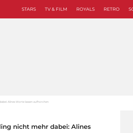
STARS
TV & FILM
ROYALS
RETRO
S
 dabei: Alines Worte lassen aufhorchen
ling nicht mehr dabei: Alines