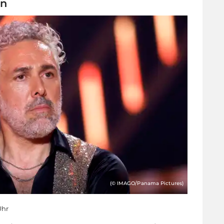
en
(© IMAGO/Panama Pictures)
Uhr