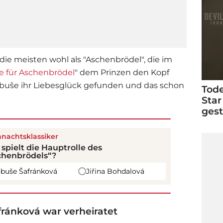
die meisten wohl als "Aschenbrödel", die im
e für Aschenbrödel
" dem Prinzen den Kopf
Libuše ihr Liebesglück gefunden und das schon
Tode
Star
ges
nachtsklassiker
spielt die Hauptrolle des
chenbrödels“?
ibuše Šafránková
Jiřina Bohdalová
fránková war verheiratet