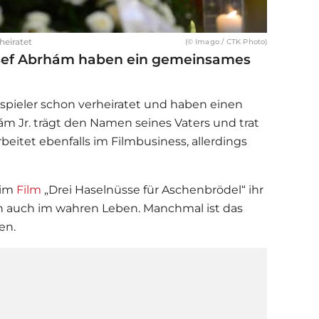
heiratet
(© Imago / CTK Photo)
osef Abrhám haben ein gemeinsames
spieler schon verheiratet und haben einen
 Jr. trägt den Namen seines Vaters und trat
rbeitet ebenfalls im
Film
business, allerdings
.
 im
Film
„
Drei Haselnüsse für Aschenbrödel
“ ihr
auch im wahren Leben. Manchmal ist das
hen.