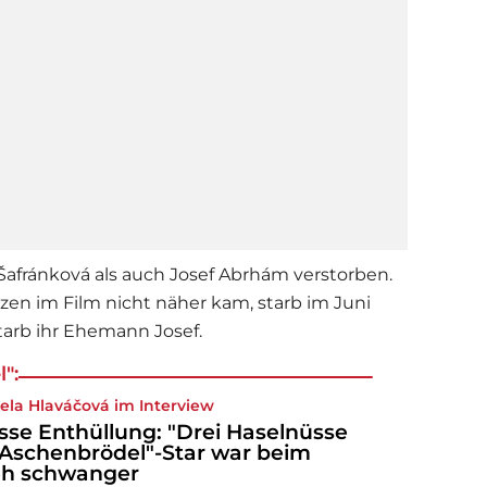
 Šafránková als auch Josef Abrhám verstorben.
nzen im
Film
nicht näher kam, starb im Juni
starb ihr Ehemann Josef.
":
ela Hlaváčová im Interview
sse Enthüllung: "Drei Haselnüsse
 Aschenbrödel"-Star war beim
eh schwanger