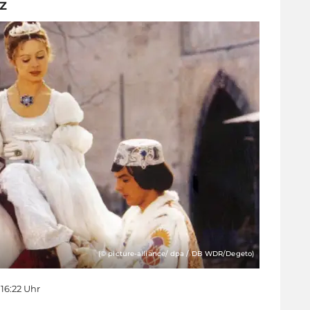
z
(© picture-alliance/ dpa / DB WDR/Degeto)
16:22 Uhr