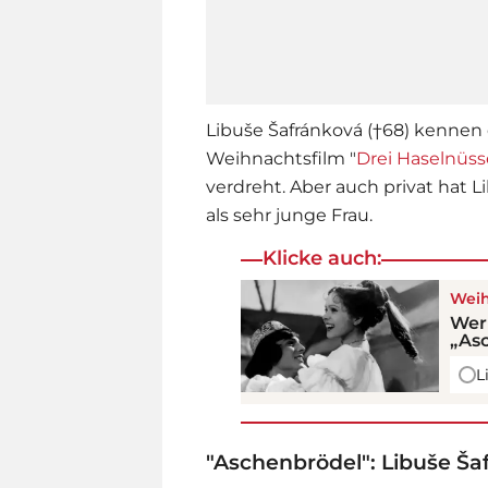
Libuše Šafránková (†68) kennen 
Weihnachtsfilm "
Drei Haselnüss
verdreht. Aber auch privat hat 
als sehr junge Frau.
Klicke auch:
Weih
Wer 
„As
L
"Aschenbrödel": Libuše Ša