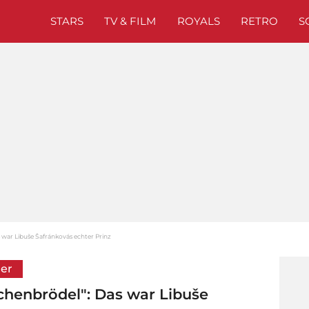
STARS
TV & FILM
ROYALS
RETRO
S
s war Libuše Šafránkovás echter Prinz
ler
chenbrödel": Das war Libuše