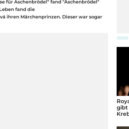
se für Aschenbrödel" fand "Aschenbrödel"
 Leben fand die
ová ihren Märchenprinzen. Dieser war sogar
Roya
gibt
Kre