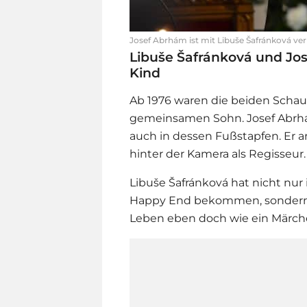
Josef Abrhám ist mit Libuše Šafránková ver
Libuše Šafránková und J
Kind
Ab 1976 waren die beiden Schau
gemeinsamen Sohn. Josef Abrhám
auch in dessen Fußstapfen. Er a
hinter der Kamera als Regisseur
Libuše Šafránková hat nicht nur
Happy End bekommen, sondern 
Leben eben doch wie ein Märc