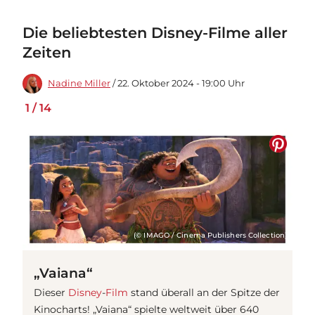
Die beliebtesten Disney-Filme aller
Zeiten
Nadine Miller
/ 22. Oktober 2024 - 19:00 Uhr
1
/
14
(© IMAGO / Cinema Publishers Collection)
„Vaiana“
Dieser
Disney
-
Film
stand überall an der Spitze der
Kinocharts! „Vaiana“ spielte weltweit über 640