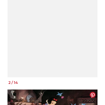
2
/
14