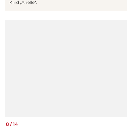
Kind „Arielle“.
8
/
14