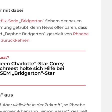
r mit dabei
flix
-
Serie
„
Bridgerton
“ fiebern der neuen
mmung getrübt, denn News offenbaren, dass
d „Daphne Bridgerton“, gespielt von
Phoebe
ie zurückkehren
.
usst?
een Charlotte“-Star Corey
chreest holte sich Hilfe bei
SEM „Bridgerton“-Star
n“ aus
l. Aber vielleicht in der Zukunft“
, so Phoebe
n-Screen-Ehemann „Simon Basset“, gespielt