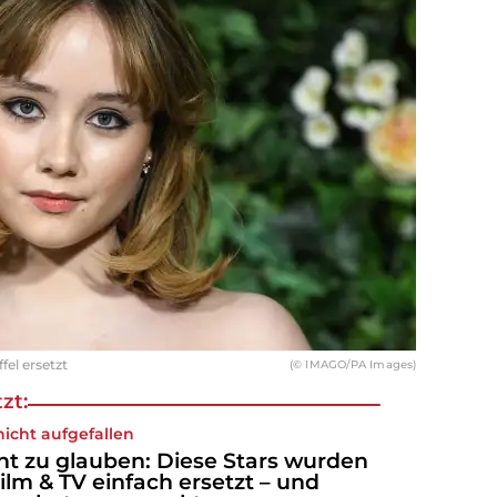
fel ersetzt
(© IMAGO/PA Images)
zt:
nicht aufgefallen
ht zu glauben: Diese Stars wurden
Film & TV einfach ersetzt – und