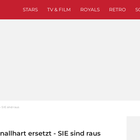
STARS
TV & FILM
ROYALS
RETRO
S
- SIE sind raus
nallhart ersetzt - SIE sind raus