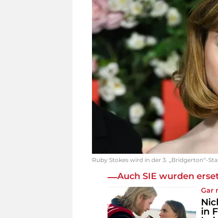
Ruby Stokes wird in der 3. „Bridgerton“-Staf
Auch SIE wurden erset
Gar 
Nic
in 