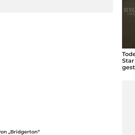
Tode
Star
ges
von „Bridgerton“