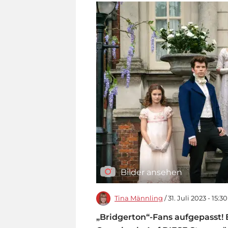
Bilder ansehen
Tina Männling
/ 31. Juli 2023 - 15:3
„Bridgerton“-Fans aufgepasst! B