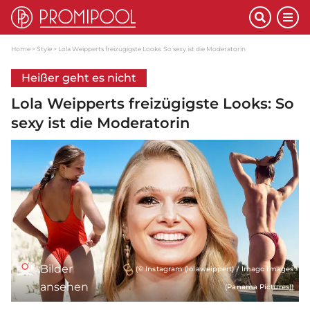
Home
Style
Lola Weipperts freizügigste Looks: So sexy ist die Moderatorin
Heißer geht es nicht
Lola Weipperts freizügigste Looks: So
sexy ist die Moderatorin
Bilder
(© Instagram (lolaweippert) / Imago Images
ansehen
(Panama Pictures))