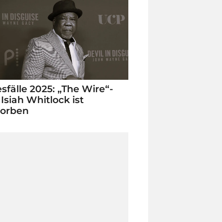
sfälle 2025: „The Wire“-
 Isiah Whitlock ist
torben