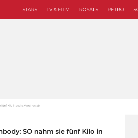
STARS
TV & FILM
ROYALS
RETRO
S
fünf Kilo in sechs Wochen ab
body: SO nahm sie fünf Kilo in