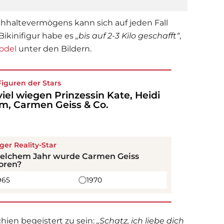
haltevermögens kann sich auf jeden Fall
 Bikinifigur habe es
„
bis auf 2-3 Kilo geschafft“
,
odel
unter den Bildern.
Figuren der Stars
viel wiegen Prinzessin Kate, Heidi
m, Carmen Geiss & Co.
iger Reality-Star
welchem Jahr wurde
Carmen Geiss
oren?
965
1970
en begeistert zu sein:
„
Schatz, ich liebe dich