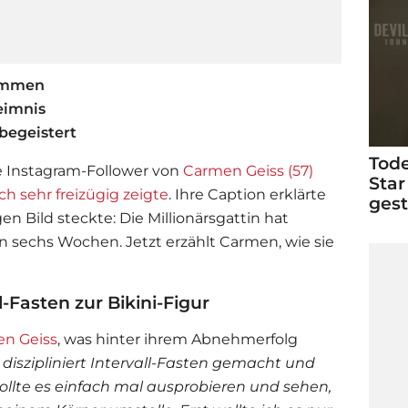
ommen
eimnis
begeistert
Tode
e Instagram-Follower von
Carmen Geiss (57)
Star
ich sehr freizügig zeigte
. Ihre Caption erklärte
ges
en Bild steckte: Die Millionärsgattin hat
 sechs Wochen. Jetzt erzählt Carmen, wie sie
-Fasten zur Bikini-Figur
n Geiss
, was hinter ihrem Abnehmerfolg
diszipliniert Intervall-Fasten gemacht und
ollte es einfach mal ausprobieren und sehen,