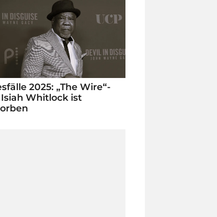
sfälle 2025: „The Wire“-
 Isiah Whitlock ist
torben