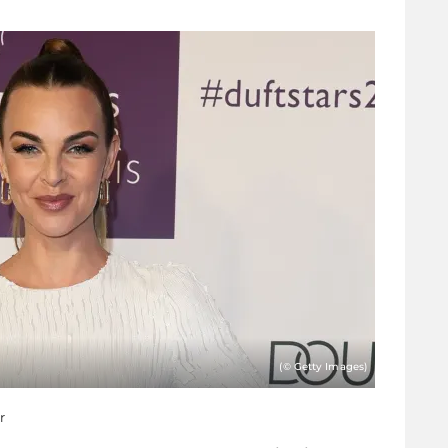
(© Getty Images)
r