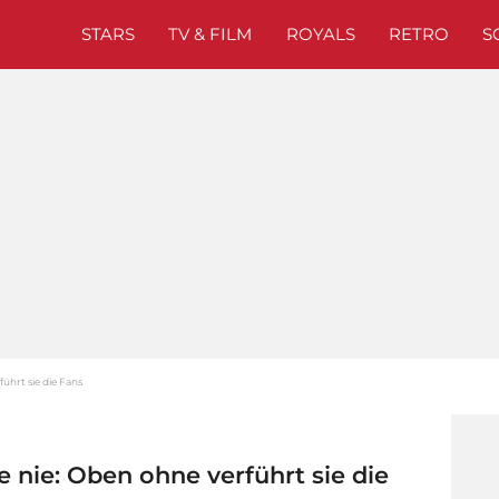
STARS
TV & FILM
ROYALS
RETRO
S
führt sie die Fans
e nie: Oben ohne verführt sie die