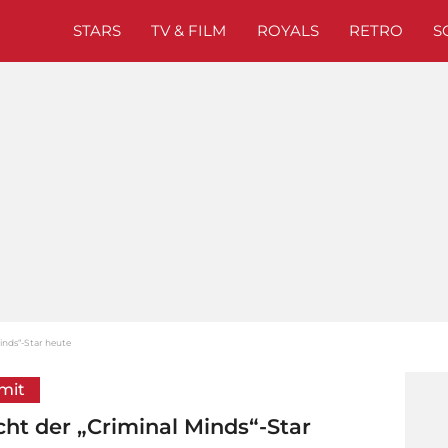
STARS
TV & FILM
ROYALS
RETRO
S
nds“-Star heute
 mit
t der „Criminal Minds“-Star