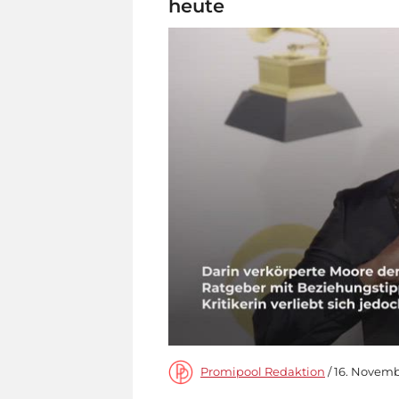
heute
Promipool Redaktion
/ 16. Novemb