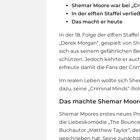
Shemar Moore war bei „Cri
In der elften Staffel verließ
Das macht er heute
In der 18. Folge der elften Staffel 
„Derek Morgan“, gespielt von S
sich aus seinem gefährlichen Be
schützen. Jedoch kehrte er auc
erfreute damit die Fans der Cri
Im realen Leben wollte sich Sh
dazu, seine „
Criminal Minds
“-Rol
Das machte Shemar Moore
Shemar Moores erstes neues Pro
die Liebeskomödie „The Bounce 
Buchautor „Matthew Taylor“, de
geschrieben hat. Seine zunächst g