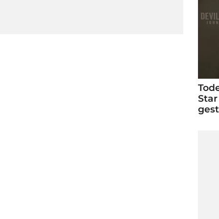
Tode
Star
ges