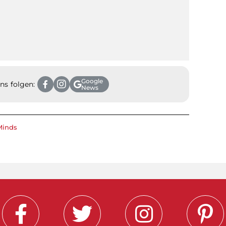
Google
ns folgen:
News
Minds