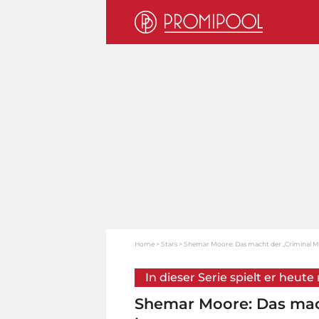
Home
Stars
Shemar Moore: Das macht der „Criminal Mi
In dieser Serie spielt er heute
Shemar Moore: Das mach