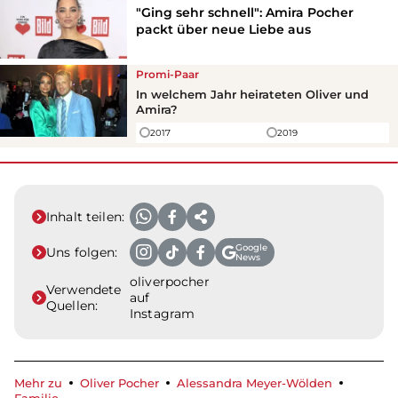
"Ging sehr schnell": Amira Pocher
packt über neue Liebe aus
Promi-Paar
In welchem Jahr heirateten Oliver und
Amira?
2017
2019
Inhalt teilen:
Google
Uns folgen:
News
oliverpocher
Verwendete
auf
Quellen:
Instagram
Mehr zu
Oliver Pocher
Alessandra Meyer-Wölden