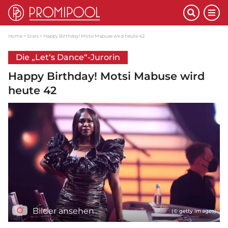
Home
Stars
Happy Birthday! Motsi Mabuse wird heute 42
Die „Let‘s Dance“-Jurorin
Happy Birthday! Motsi Mabuse wird
heute 42
Bilder ansehen
(© getty images)