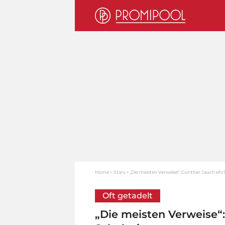
Home
Stars
„Die meisten Verweise“: Günther Jauch ehrl
Oft getadelt
„Die meisten Verweise“: