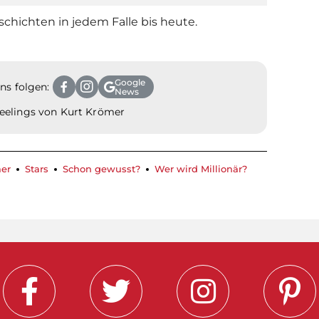
schichten in jedem Falle bis heute.
Google
ns folgen:
News
eelings von Kurt Krömer
mer
Stars
Schon gewusst?
Wer wird Millionär?