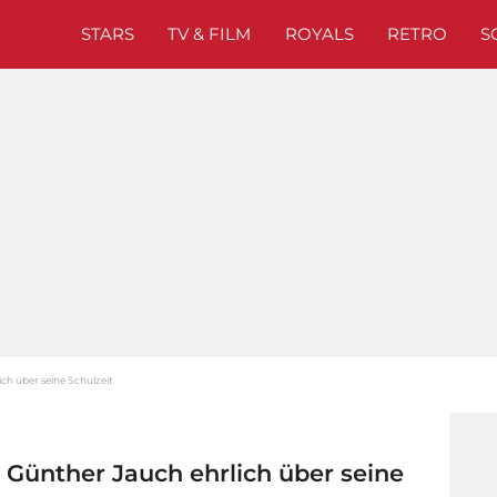
STARS
TV & FILM
ROYALS
RETRO
S
ich über seine Schulzeit
 Günther Jauch ehrlich über seine