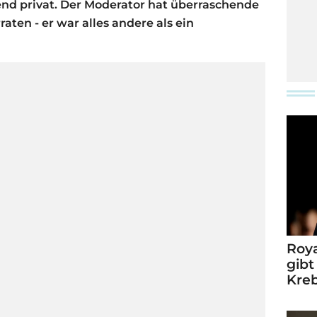
nd privat. Der Moderator hat überraschende
aten - er war alles andere als ein
Roya
gibt
Kre