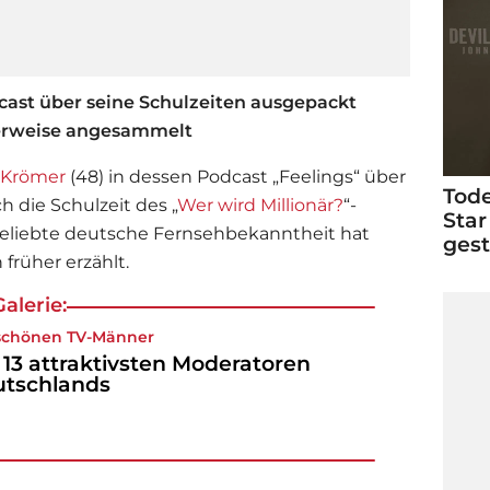
cast über seine Schulzeiten ausgepackt
Verweise angesammelt
 Krömer
(48) in dessen Podcast „Feelings“ über
Tode
h die Schulzeit des „
Wer wird Millionär?
“-
Star
beliebte deutsche Fernsehbekanntheit hat
ges
früher erzählt.
alerie:
schönen TV-Männer
 13 attraktivsten Moderatoren
tschlands