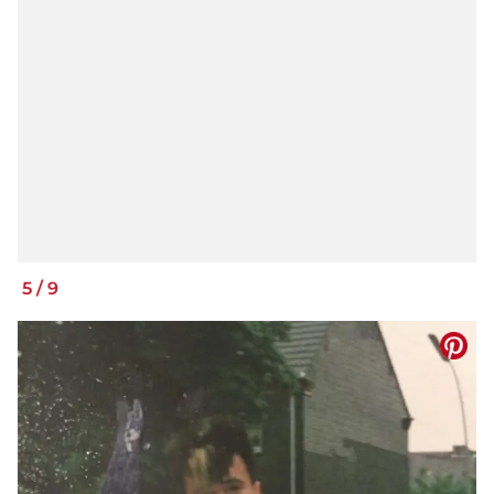
5
/
9