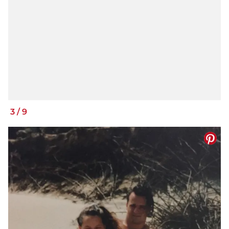
3
/
9