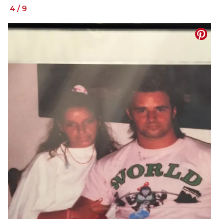
4
/
9