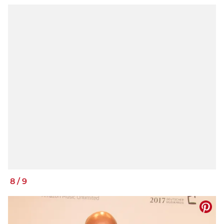
8
/
9