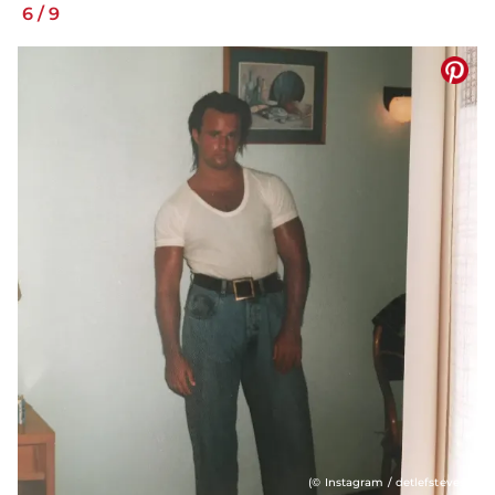
6
/
9
(© Instagram / detlefsteves)