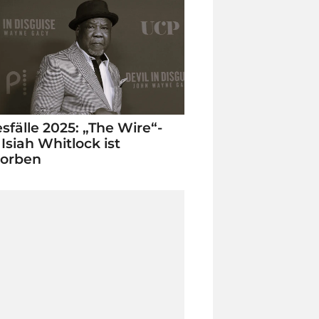
sfälle 2025: „The Wire“-
 Isiah Whitlock ist
torben