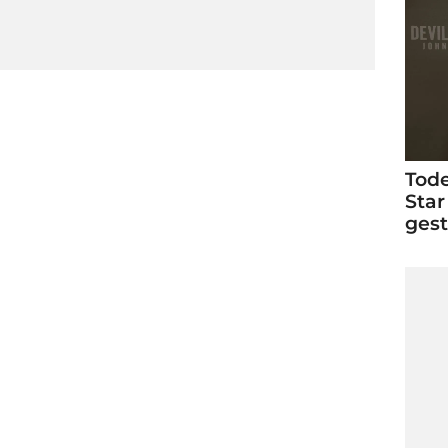
Tode
Star
ges