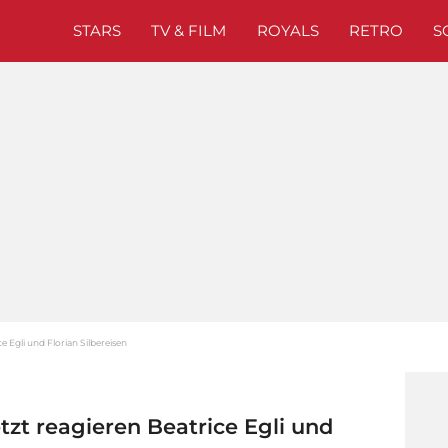
STARS
TV & FILM
ROYALS
RETRO
S
ce Egli und Florian Silbereisen
tzt reagieren Beatrice Egli und