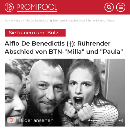
Home
Stars
Alfio De Benedictis (†): Rührender Abschied von BTN-"Milla" und "Paula"
Sie trauern um "Britzi"
Alfio De Benedictis (†): Rührender
Abschied von BTN-"Milla" und "Paula"
Bilder ansehen
(© Instagram / liza.waschke)