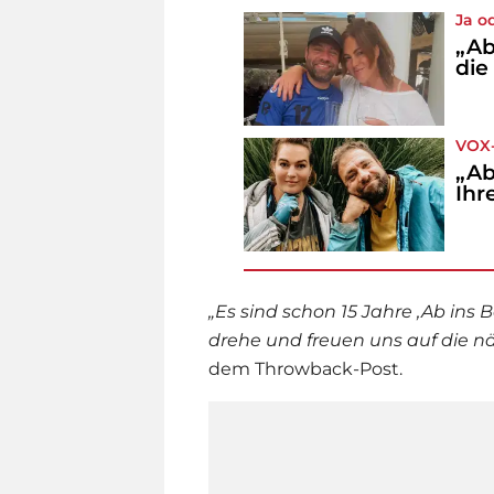
Ja o
„Ab
die
VOX
„Ab
Ihr
„Es sind schon 15 Jahre ‚Ab ins 
drehe und freuen uns auf die
dem Throwback-Post.