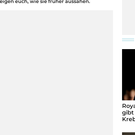
zeigen euch, wie sie früher aussahen.
Roya
gibt
Kre