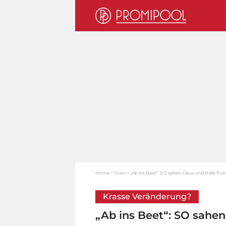
Home
Stars
„Ab ins Beet“: SO sahen Claus und Ralle frü
Krasse Veränderung?
„Ab ins Beet“: SO sahen