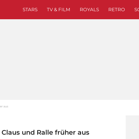
STARS
TV & FILM
ROYALS
RETRO
S
her aus
 Claus und Ralle früher aus