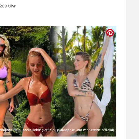
3:09 Uhr
ndholmofficial, sonia.liebing.official, piaxsophie und mariereim_official)