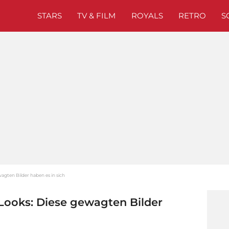
STARS
TV & FILM
ROYALS
RETRO
S
agten Bilder haben es in sich
-Looks: Diese gewagten Bilder