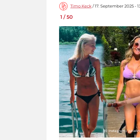
Timo Keck
/ 17. September 2025 - 1
1
/
50
(© Instagram / juliali