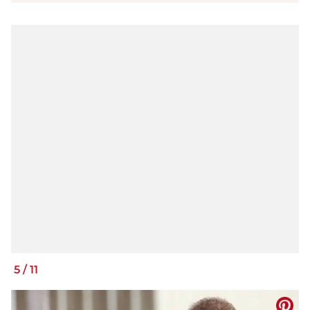
5
/
11