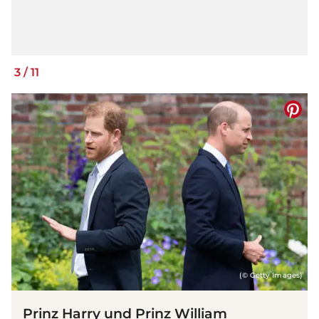
3
/
11
(© Getty Images)
Prinz Harry und Prinz William