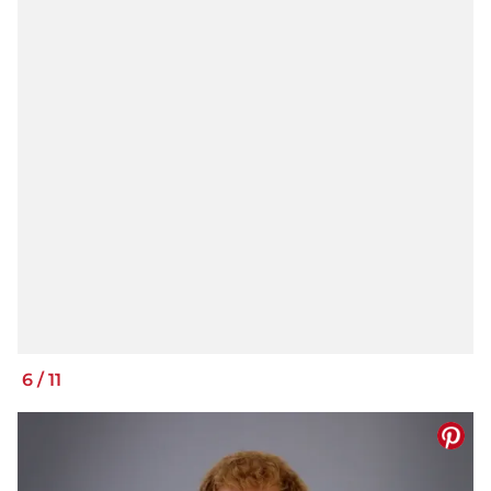
6
/
11