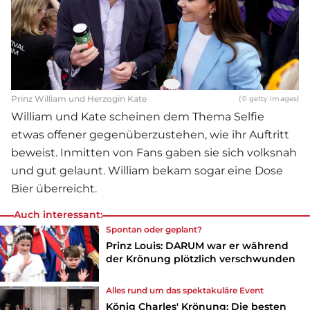
Prinz William und Herzogin Kate
(© getty images)
William und Kate scheinen dem Thema Selfie
etwas offener gegenüberzustehen, wie ihr Auftritt
beweist. Inmitten von Fans gaben sie sich volksnah
und gut gelaunt. William bekam sogar eine Dose
Bier überreicht.
Auch interessant:
Spontan oder geplant?
Prinz Louis: DARUM war er während
der Krönung plötzlich verschwunden
Alles rund um das spektakuläre Event
König Charles' Krönung: Die besten