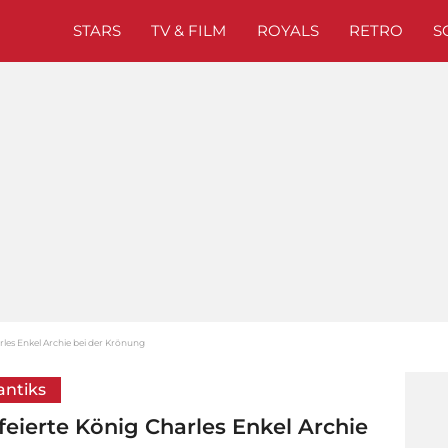
STARS
TV & FILM
ROYALS
RETRO
S
les Enkel Archie bei der Krönung
antiks
eierte König Charles Enkel Archie