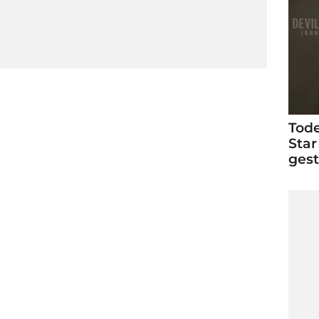
Tode
Star
ges