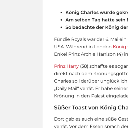
König Charles wurde gekr
Am selben Tag hatte sein 
So bedachte der König de
Für die Royals war der 6. Mai ei
USA. Während in London
König 
Enkel Prinz Archie Harrison (4) i
Prinz Harry
(38) schaffte es soga
direkt nach dem Krönungsgotte
Charles soll darüber unglücklic
„Daily Mail“ verrät. Er habe se
Krönung in den Palast eingelad
Süßer Toast von König Cha
Dort gab es auch eine süße Geste
verrät. Vor dem Essen sprach de