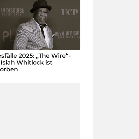
sfälle 2025: „The Wire“-
 Isiah Whitlock ist
torben