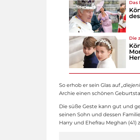
Das l
Kön
des
Die 
Kön
Mom
Her
So erhob er sein Glas auf
„diejen
Archie einen schönen Geburtst
Die süße Geste kann gut und ge
seinen Sohn und dessen Familie
Harry und Ehefrau Meghan (41) 