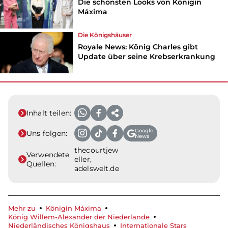
Die schönsten Looks von Königin
Máxima
Die Königshäuser
Royale News: König Charles gibt
Update über seine Krebserkrankung
Inhalt teilen:
Google
Uns folgen:
News
thecourtjew
Verwendete
eller,
Quellen:
adelswelt.de
Mehr zu
Königin Máxima
König Willem-Alexander der Niederlande
Niederländisches Königshaus
Internationale Stars