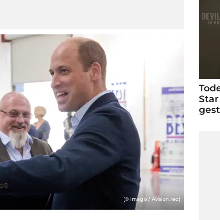
Tode
Star
ges
(© Imago / Avalon.red)