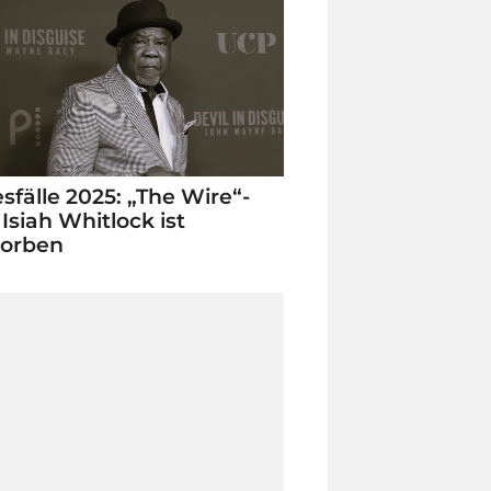
sfälle 2025: „The Wire“-
 Isiah Whitlock ist
torben