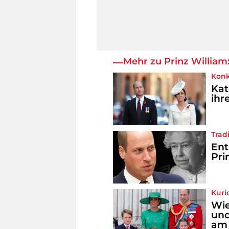
Mehr zu Prinz William
Konk
Kat
ihr
Trad
Ent
Pri
Kuri
Wie
und
am 