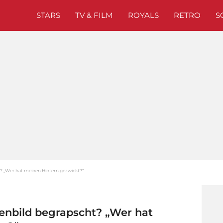
STARS
TV & FILM
ROYALS
RETRO
S
t? „Wer hat meinen Hintern gezwickt?“
penbild begrapscht? „Wer hat