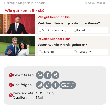
Herzogin Meghan in Kanada
(© Getty Images)
Wie gut kennt ihr sie?
Wie gut kennt ihr ihn?
Welchen Namen gab ihm die Presse?
Fettnäpfchen-Harry
Party-Prinz
Royales Skandal-Paar
Wann wurde Archie geboren?
6. Mai 2019
9. März 2020
Inhalt teilen:
Google
Uns folgen:
News
Verwendete
CBC, Daily
Quellen:
Mail