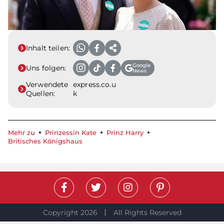
Inhalt teilen:
Google
Uns folgen:
News
Verwendete
express.co.u
Quellen:
k
Mehr zu
Prinzessin Kate
Prinz Harry
Britisches Königshaus
Copyright 2026
All Rights Reserved