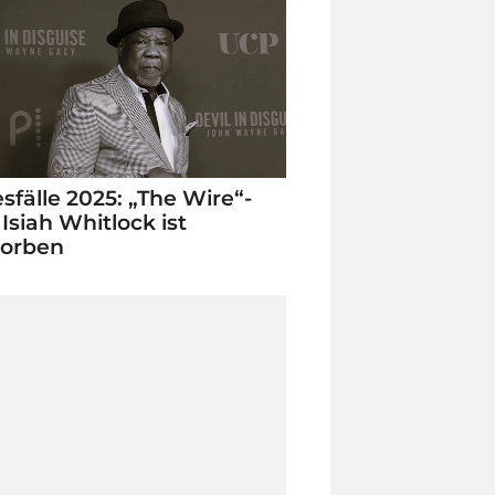
sfälle 2025: „The Wire“-
 Isiah Whitlock ist
torben