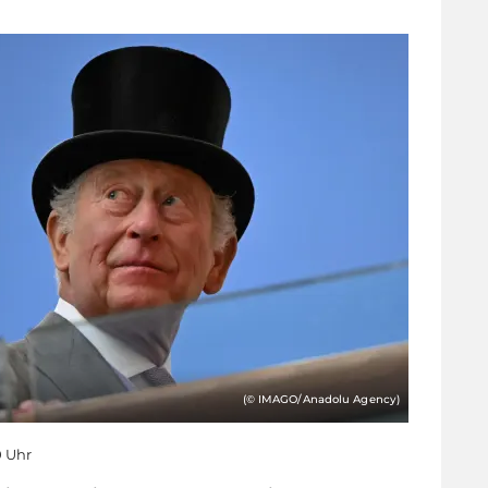
(© IMAGO/Anadolu Agency)
0 Uhr