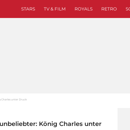
STARS
TV & FILM
ROYALS
RETRO
S
g Charles unter Druck
unbeliebter: König Charles unter