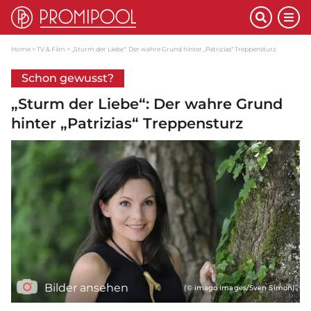
Home
TV & Film
„Sturm der Liebe“: Der wahre Grund hinter „Patrizias“ Treppensturz
Schon gewusst?
„Sturm der Liebe“: Der wahre Grund
hinter „Patrizias“ Treppensturz
Bilder ansehen
(© imago images/Sven Simon)