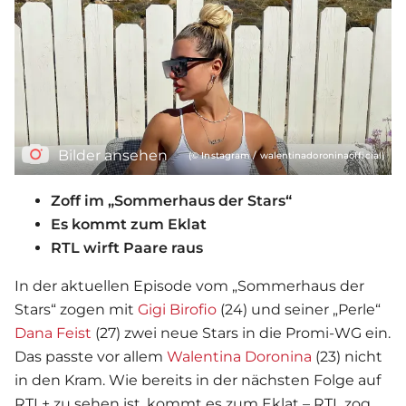
Bilder ansehen
(© Instagram / walentinadoroninaofficial)
Zoff im „Sommerhaus der Stars“
Es kommt zum Eklat
RTL wirft Paare raus
In der aktuellen Episode vom „Sommerhaus der
Stars“ zogen mit
Gigi Birofio
(24) und seiner „Perle“
Dana Feist
(27) zwei neue Stars in die Promi-WG ein.
Das passte vor allem
Walentina Doronina
(23) nicht
in den Kram. Wie bereits in der nächsten Folge auf
RTL+ zu sehen ist, kommt es zum Eklat – RTL zog