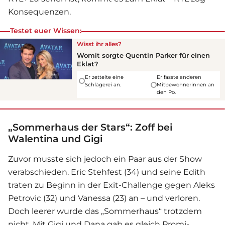
Konsequenzen.
Testet euer Wissen:
Wisst ihr alles?
Womit sorgte Quentin Parker für einen
Eklat?
Er zettelte eine
Er fasste anderen
Schlägerei an.
Mitbewohnerinnen an
den Po.
„Sommerhaus der Stars“: Zoff bei
Walentina und Gigi
Zuvor musste sich jedoch ein Paar aus der Show
verabschieden. Eric Stehfest (34) und seine Edith
traten zu Beginn in der Exit-Challenge gegen Aleks
Petrovic (32) und Vanessa (23) an – und verloren.
Doch leerer wurde das „Sommerhaus“ trotzdem
nicht. Mit Gigi und Dana gab es gleich Promi-