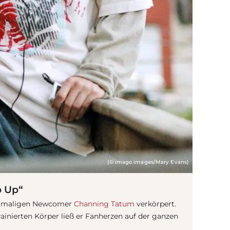
(© imago images/Mary Evans)
p Up“
 damaligen Newcomer
Channing Tatum
verkörpert.
inierten Körper ließ er Fanherzen auf der ganzen