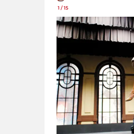
1
/
15