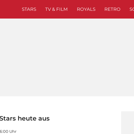
STARS
TV & FILM
ROYALS
RETRO
S
Stars heute aus
16:00 Uhr