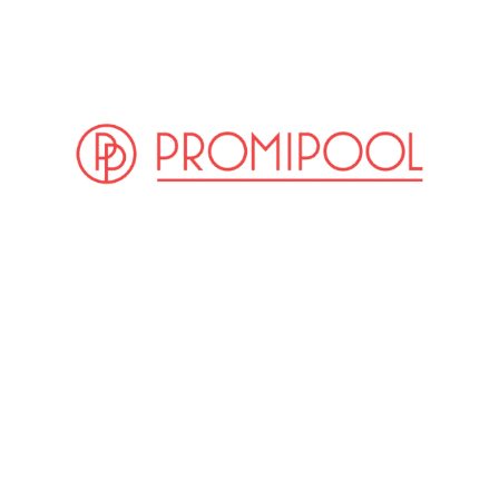
(© Imago Images / APress)