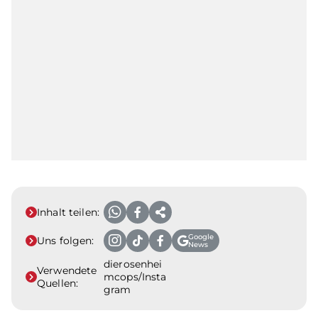
Inhalt teilen:
Google
Uns folgen:
News
dierosenhei
Verwendete
mcops/Insta
Quellen:
gram