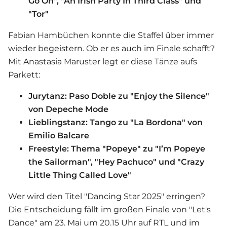
Go On", "An Irish Party In Third Class" und
"Tor"
Fabian Hambüchen
konnte die Staffel über immer
wieder begeistern. Ob er es auch im Finale schafft?
Mit Anastasia Maruster legt er diese Tänze aufs
Parkett:
Jurytanz: Paso Doble zu "Enjoy the Silence"
von Depeche Mode
Lieblingstanz: Tango zu "La Bordona" von
Emilio Balcare
Freestyle: Thema "Popeye" zu "I’m Popeye
the Sailorman", "Hey Pachuco" und "Crazy
Little Thing Called Love"
Wer wird den Titel "Dancing Star 2025" erringen?
Die Entscheidung fällt im großen Finale von "
Let's
Dance
" am 23. Mai um 20.15 Uhr auf RTL und im