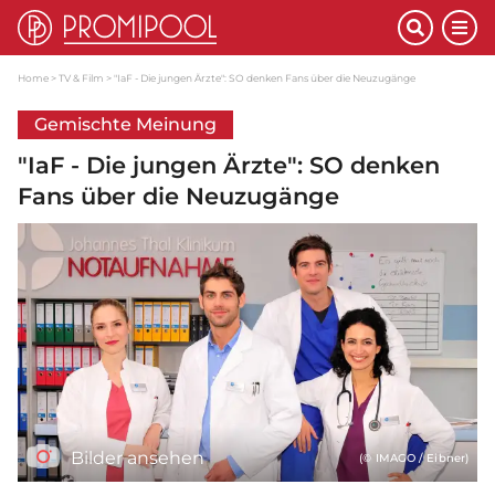
Home
TV & Film
"IaF - Die jungen Ärzte": SO denken Fans über die Neuzugänge
Gemischte Meinung
"IaF - Die jungen Ärzte": SO denken
Fans über die Neuzugänge
Bilder ansehen
(© IMAGO / Eibner)