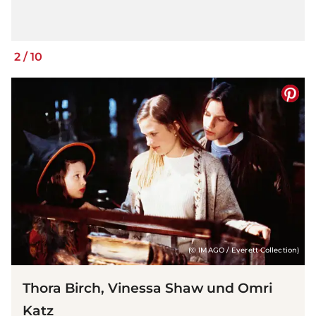
2
/
10
(© IMAGO / Everett Collection)
Thora Birch, Vinessa Shaw und Omri
Katz