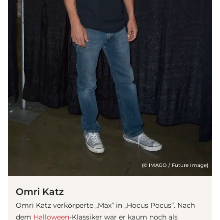
(© IMAGO / Future Image)
Omri Katz
Omri Katz verkörperte „Max“ in „Hocus Pocus“. Nach
dem
Halloween
-Klassiker war er kaum noch als