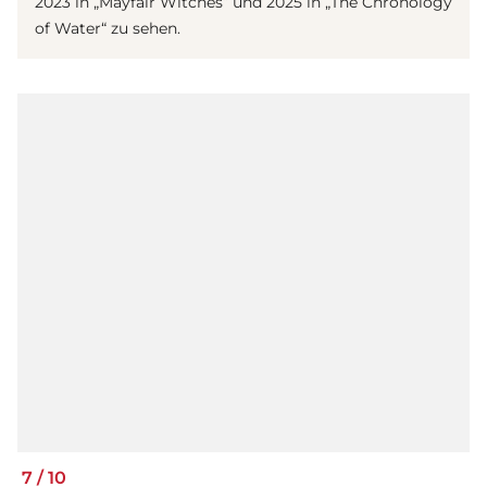
2023 in „Mayfair Witches“ und 2025 in „The Chronology
of Water“ zu sehen.
7
/
10