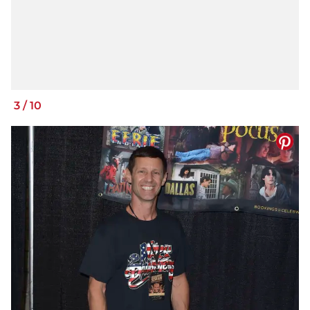
3
/
10