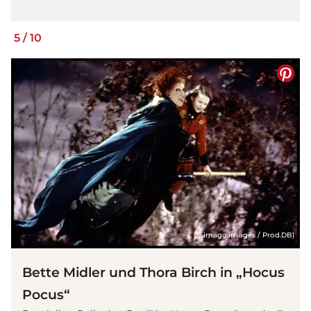
5
/
10
(© imago images / Prod.DB)
Bette Midler und Thora Birch in „Hocus
Pocus“