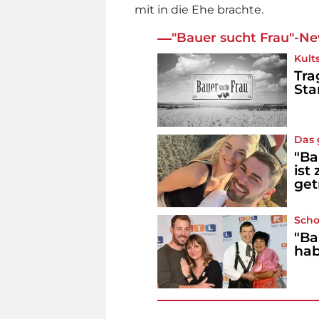
mit in die Ehe brachte.
"Bauer sucht Frau"-Ne
Kult
Tra
Sta
Das 
"Ba
ist
get
Scho
"Ba
ha