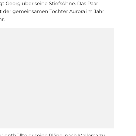
agt Georg über seine Stiefsöhne. Das Paar
rt der gemeinsamen Tochter Aurora im Jahr
r.
u
" enthüllte er seine Pläne, nach Mallorca zu