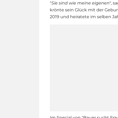
"
Sie sind wie meine eigenen
", s
krönte sein Glück mit der Gebu
2019 und heiratete im selben Jah
Im Special von "
Bauer sucht Fra