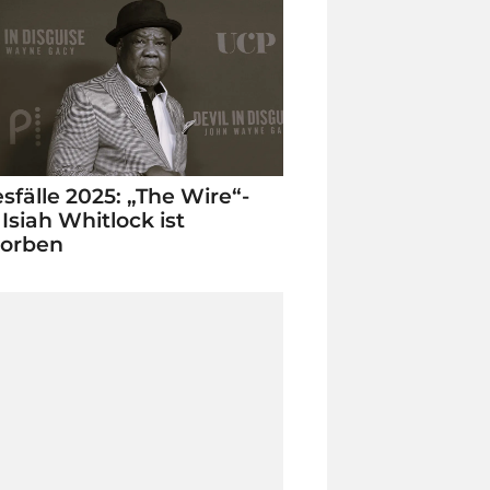
sfälle 2025: „The Wire“-
 Isiah Whitlock ist
torben