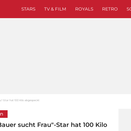
STARS
TV & FILM
ROYALS
RETRO
S
"-Star hat 100 Kilo abgespeckt
en
auer sucht Frau"-Star hat 100 Kilo