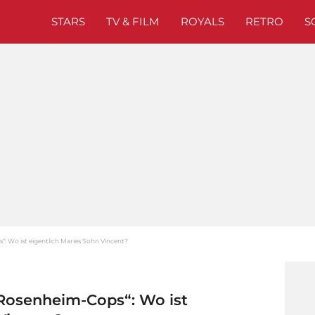
STARS
TV & FILM
ROYALS
RETRO
S
“: Wo ist eigentlich Maries Sohn Vincent?
„Rosenheim-Cops“: Wo ist