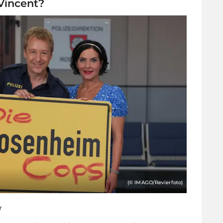
Vincent?
(© IMAGO/Revierfoto)
r