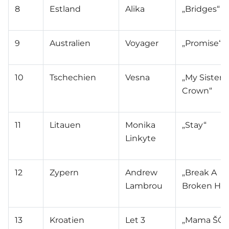
8
Estland
Alika
„Bridges“
9
Australien
Voyager
„Promise“
10
Tschechien
Vesna
„My Sister's
Crown“
11
Litauen
Monika
„Stay“
Linkyte
12
Zypern
Andrew
„Break A
Lambrou
Broken Hea
13
Kroatien
Let 3
„Mama ŠČ“