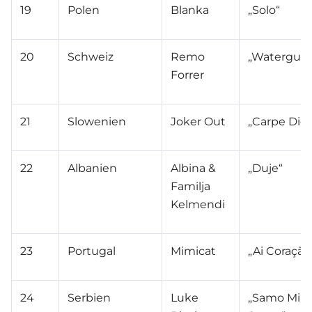
19
Polen
Blanka
„Solo“
20
Schweiz
Remo
„Watergun
Forrer
21
Slowenien
Joker Out
„Carpe Die
22
Albanien
Albina &
„Duje“
Familja
Kelmendi
23
Portugal
Mimicat
„Ai Coração
24
Serbien
Luke
„Samo Mi S