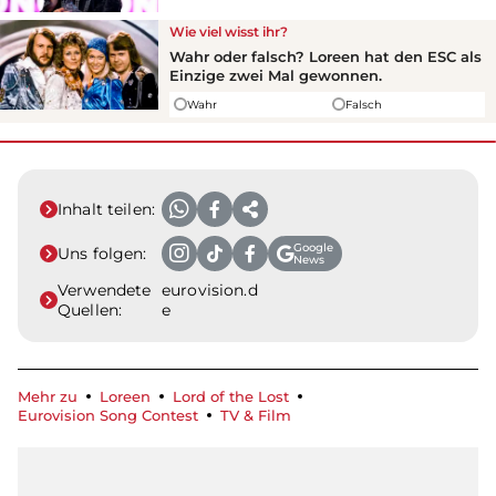
Wie viel wisst ihr?
Wahr oder falsch?
Loreen
hat den ESC als
Einzige zwei Mal gewonnen.
Wahr
Falsch
Inhalt teilen:
Google
Uns folgen:
News
Verwendete
eurovision.d
Quellen:
e
Mehr zu
Loreen
Lord of the Lost
Eurovision Song Contest
TV & Film