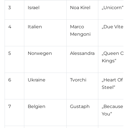
3
Israel
Noa Kirel
„Unicorn“
4
Italien
Marco
„Due Vite“
Mengoni
5
Norwegen
Alessandra
„Queen Of
Kings“
6
Ukraine
Tvorchi
„Heart Of
Steel“
7
Belgien
Gustaph
„Because O
You“