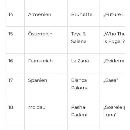
14
Armenien
Brunette
„Future Lov
15
Österreich
Teya &
„Who The H
Salena
Is Edgar?“
16
Frankreich
La Zarra
„Évidemme
17
Spanien
Blanca
„Eaea“
Paloma
18
Moldau
Pasha
„Soarele și
Parfeni
Luna“