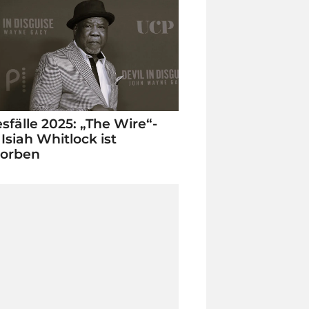
sfälle 2025: „The Wire“-
 Isiah Whitlock ist
torben