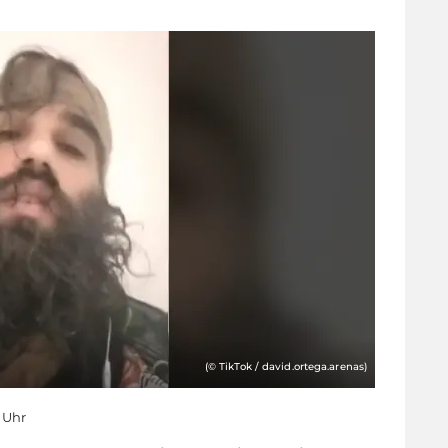
(© TikTok / david.ortega.arenas)
3 Uhr