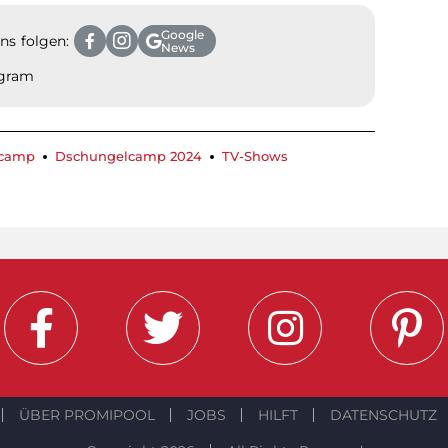
Google
ns folgen:
News
agram
lcamp
Dschungelcamp 2024
TV-Shows
ÜBER PROMIPOOL
JOBS
HILFT
DATENSCHUTZ