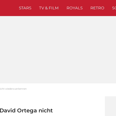
STARS
TV & FILM
ROYALS
RETRO
S
icht wiederzuerkennen
David Ortega nicht