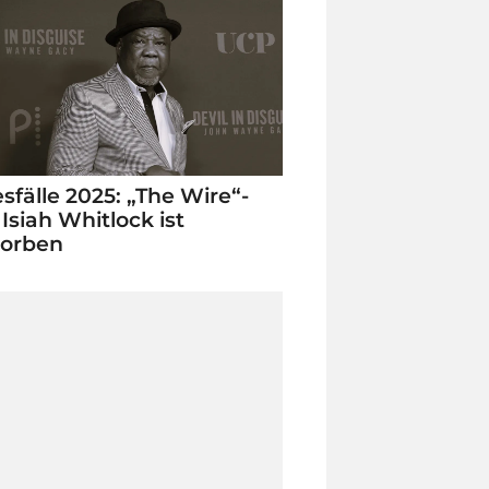
sfälle 2025: „The Wire“-
 Isiah Whitlock ist
torben