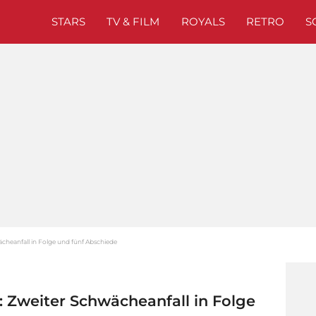
STARS
TV & FILM
ROYALS
RETRO
S
heanfall in Folge und fünf Abschiede
 Zweiter Schwächeanfall in Folge