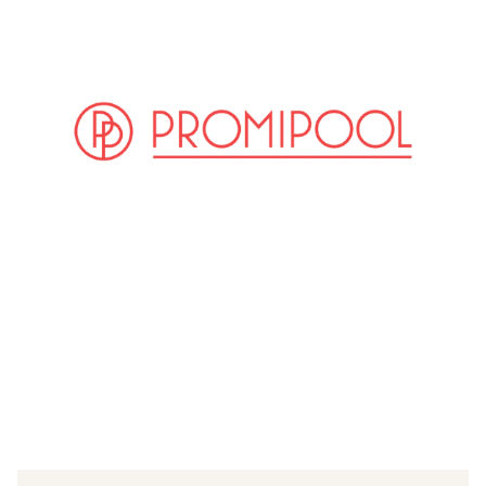
(© instagram / sylviemeis)