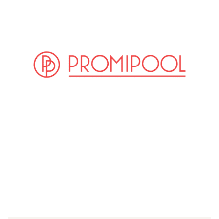
(© instagram / sylviemeis)