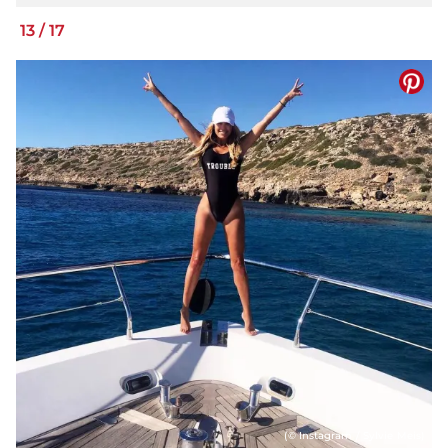
13
/
17
(© Instagram / Sylvie Meis)