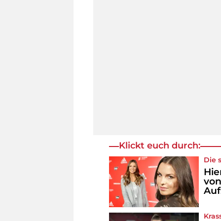
Klickt euch durch:
Die 
Hie
von
Au
Kras