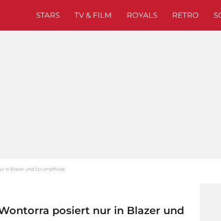
STARS
TV & FILM
ROYALS
RETRO
S
nur in Blazer und Strumpfhose
 Wontorra posiert nur in Blazer und