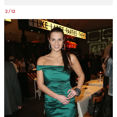
2
/
12